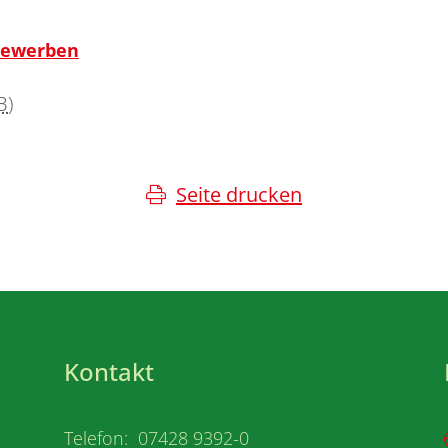
 bewerben
B
)
Seite drucken
Kontakt
Telefon: 07428 9392-0